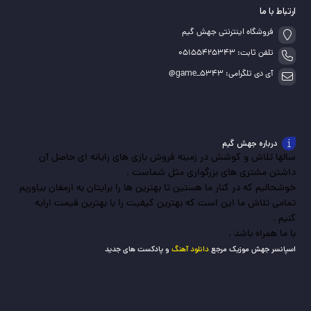
ارتباط با ما
فروشگاه اینترنتی جهش گیم
تلفن ثابت: 05155425343
آی دی تلگرامی: game_5343@
درباره جهش گیم
سالها تلاش و کوشش در زمینه فروش بازی های رایانه ای حاصل آن
داشتن مشتری های بزرگواری مثل شماست .
خوشحالیم که در کنار ما هستین تا بهترین ها را برایتان به ارمغان بیاوریم
تمامی تلاش ما این است که بهترین کیفیت را با بهترین قیمت ارایه
کنیم .
با ما همراه باشد .
اسپانسر جهش موزیک مرجع
دانلود آهنگ
و پادکست های جدید