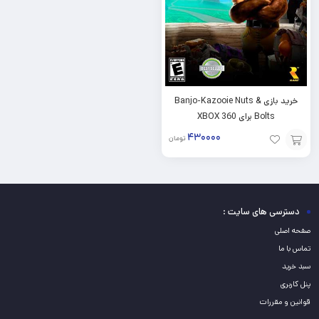
خرید بازی Banjo-Kazooie Nuts &
Bolts برای XBOX 360
۴۳۰۰۰۰
تومان
افزودن
به
سبد
دسترسی های سایت :
صفحه اصلی
تماس با ما
سبد خرید
پنل کاربری
قوانین و مقررات