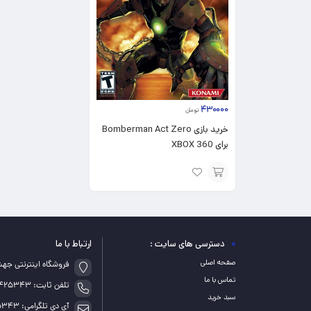
۴۳۰۰۰۰
تومان
خرید بازی Bomberman Act Zero
برای XBOX 360
افزودن
به
سبد
دسترسی های سایت :
ارتباط با ما
صفحه اصلی
فروشگاه اینترنتی جه
تماس با ما
تلفن ثابت: 05155425343
سبد خرید
آی دی تلگرامی: game_5343@