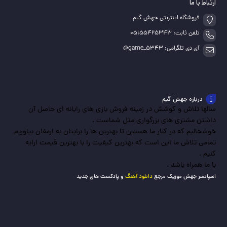
ارتباط با ما
فروشگاه اینترنتی جهش گیم
تلفن ثابت: 05155425343
آی دی تلگرامی: game_5343@
درباره جهش گیم
سالها تلاش و کوشش در زمینه فروش بازی های رایانه ای حاصل آن
داشتن مشتری های بزرگواری مثل شماست .
خوشحالیم که در کنار ما هستین تا بهترین ها را برایتان به ارمغان بیاوریم
تمامی تلاش ما این است که بهترین کیفیت را با بهترین قیمت ارایه
کنیم .
با ما همراه باشد .
اسپانسر جهش موزیک مرجع
دانلود آهنگ
و پادکست های جدید