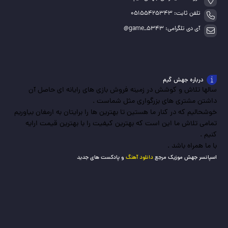
تلفن ثابت: 05155425343
آی دی تلگرامی: game_5343@
درباره جهش گیم
سالها تلاش و کوشش در زمینه فروش بازی های رایانه ای حاصل آن
داشتن مشتری های بزرگواری مثل شماست .
خوشحالیم که در کنار ما هستین تا بهترین ها را برایتان به ارمغان بیاوریم
تمامی تلاش ما این است که بهترین کیفیت را با بهترین قیمت ارایه
کنیم .
با ما همراه باشد .
اسپانسر جهش موزیک مرجع
دانلود آهنگ
و پادکست های جدید