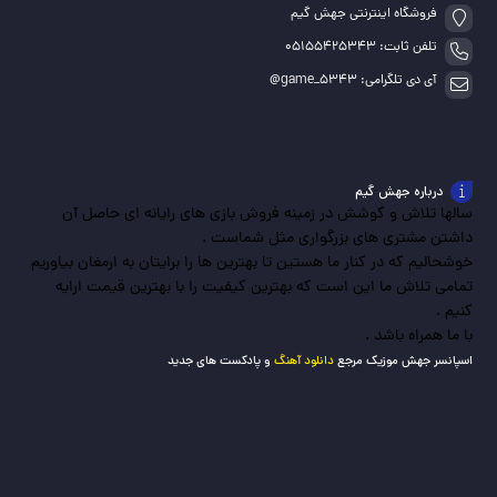
فروشگاه اینترنتی جهش گیم
تلفن ثابت: 05155425343
آی دی تلگرامی: game_5343@
درباره جهش گیم
سالها تلاش و کوشش در زمینه فروش بازی های رایانه ای حاصل آن
داشتن مشتری های بزرگواری مثل شماست .
خوشحالیم که در کنار ما هستین تا بهترین ها را برایتان به ارمغان بیاوریم
تمامی تلاش ما این است که بهترین کیفیت را با بهترین قیمت ارایه
کنیم .
با ما همراه باشد .
اسپانسر جهش موزیک مرجع
دانلود آهنگ
و پادکست های جدید