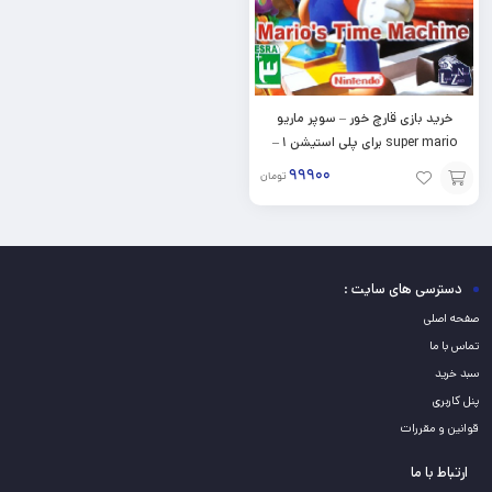
خرید بازی قارچ خور – سوپر ماریو
super mario برای پلی استیشن ۱ –
ps1
۹۹۹۰۰
تومان
افزودن
به
سبد
دسترسی های سایت :
صفحه اصلی
تماس با ما
سبد خرید
پنل کاربری
قوانین و مقررات
ارتباط با ما