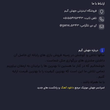
ارتباط با ما
فروشگاه اینترنتی جهش گیم
تلفن ثابت: 05155425343
آی دی تلگرامی: game_5343@
درباره جهش گیم
سالها تلاش و کوشش در زمینه فروش بازی های رایانه ای حاصل آن
داشتن مشتری های بزرگواری مثل شماست .
خوشحالیم که در کنار ما هستین تا بهترین ها را برایتان به ارمغان بیاوریم
تمامی تلاش ما این است که بهترین کیفیت را با بهترین قیمت ارایه
کنیم .
با ما همراه باشد .
اسپانسر جهش موزیک مرجع
دانلود آهنگ
و پادکست های جدید