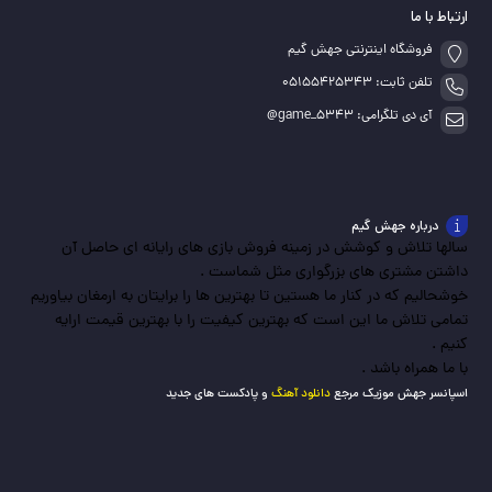
ارتباط با ما
فروشگاه اینترنتی جهش گیم
تلفن ثابت: 05155425343
آی دی تلگرامی: game_5343@
درباره جهش گیم
سالها تلاش و کوشش در زمینه فروش بازی های رایانه ای حاصل آن
داشتن مشتری های بزرگواری مثل شماست .
خوشحالیم که در کنار ما هستین تا بهترین ها را برایتان به ارمغان بیاوریم
تمامی تلاش ما این است که بهترین کیفیت را با بهترین قیمت ارایه
کنیم .
با ما همراه باشد .
اسپانسر جهش موزیک مرجع
دانلود آهنگ
و پادکست های جدید