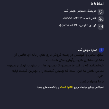
ارتباط با ما
فروشگاه اینترنتی جهش گیم
تلفن ثابت: 05155425343
آی دی تلگرامی: game_5343@
درباره جهش گیم
سالها تلاش و کوشش در زمینه فروش بازی های رایانه ای حاصل آن
داشتن مشتری های بزرگواری مثل شماست .
خوشحالیم که در کنار ما هستین تا بهترین ها را برایتان به ارمغان بیاوریم
تمامی تلاش ما این است که بهترین کیفیت را با بهترین قیمت ارایه
کنیم .
با ما همراه باشد .
اسپانسر جهش موزیک مرجع
دانلود آهنگ
و پادکست های جدید