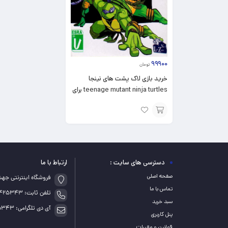
۹۹۹۰۰
تومان
خرید بازی لاک پشت های نینجا
teenage mutant ninja turtles برای
ps1
افزودن
به
سبد
دسترسی های سایت :
ارتباط با ما
صفحه اصلی
فروشگاه اینترنتی جه
تماس با ما
تلفن ثابت: 05155425343
سبد خرید
آی دی تلگرامی: game_5343@
پنل کاربری
قوانین و مقررات