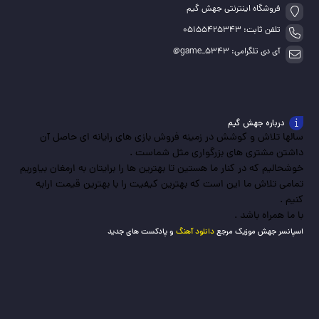
فروشگاه اینترنتی جهش گیم
تلفن ثابت: 05155425343
آی دی تلگرامی: game_5343@
درباره جهش گیم
سالها تلاش و کوشش در زمینه فروش بازی های رایانه ای حاصل آن
داشتن مشتری های بزرگواری مثل شماست .
خوشحالیم که در کنار ما هستین تا بهترین ها را برایتان به ارمغان بیاوریم
تمامی تلاش ما این است که بهترین کیفیت را با بهترین قیمت ارایه
کنیم .
با ما همراه باشد .
اسپانسر جهش موزیک مرجع
دانلود آهنگ
و پادکست های جدید