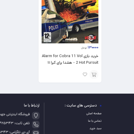
۱۳۰۰۰۰
تومان
خرید بازی Alarm for Cobra 11 Vol
2 Hot Pursuit – هشدا برای کبرا ۱۱
برای PS2
افزودن
به
سبد
دسترسی های سایت :
ارتباط با ما
صفحه اصلی
فروشگاه اینترنتی جه
تماس با ما
تلفن ثابت: 05155425343
سبد خرید
آی دی تلگرامی: game_5343@