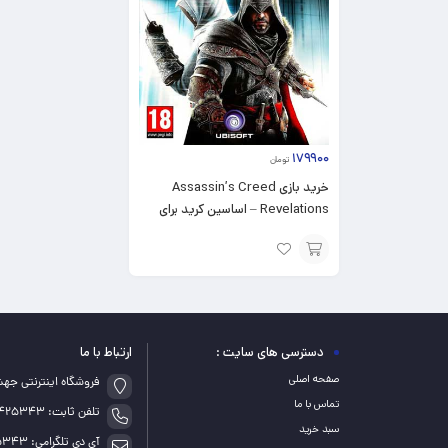
۱۷۹۹۰۰
تومان
خرید بازی Assassin’s Creed
Revelations – اساسین کرید برای
PS3
افزودن
به
سبد
دسترسی های سایت :
ارتباط با ما
صفحه اصلی
فروشگاه اینترنتی جه
تماس با ما
تلفن ثابت: 05155425343
سبد خرید
آی دی تلگرامی: game_5343@