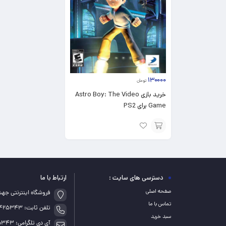
۱۳۰۰۰۰
تومان
خرید بازی Astro Boy: The Video
Game برای PS2
افزودن
به
سبد
دسترسی های سایت :
ارتباط با ما
صفحه اصلی
فروشگاه اینترنتی جه
تماس با ما
تلفن ثابت: 05155425343
سبد خرید
آی دی تلگرامی: game_5343@