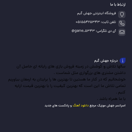
ارتباط با ما
فروشگاه اینترنتی جهش گیم
تلفن ثابت: 05155425343
آی دی تلگرامی: game_5343@
درباره جهش گیم
سالها تلاش و کوشش در زمینه فروش بازی های رایانه ای حاصل آن
داشتن مشتری های بزرگواری مثل شماست .
خوشحالیم که در کنار ما هستین تا بهترین ها را برایتان به ارمغان بیاوریم
تمامی تلاش ما این است که بهترین کیفیت را با بهترین قیمت ارایه
کنیم .
با ما همراه باشد .
اسپانسر جهش موزیک مرجع
دانلود آهنگ
و پادکست های جدید