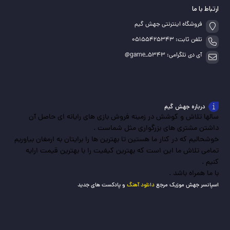
ارتباط با ما
فروشگاه اینترنتی جهش گیم
تلفن ثابت: 05155425343
آی دی تلگرامی: game_5343@
درباره جهش گیم
سالها تلاش و کوشش در زمینه فروش بازی های رایانه ای حاصل آن
داشتن مشتری های بزرگواری مثل شماست .
خوشحالیم که در کنار ما هستین تا بهترین ها را برایتان به ارمغان بیاوریم
تمامی تلاش ما این است که بهترین کیفیت را با بهترین قیمت ارایه
کنیم .
با ما همراه باشد .
اسپانسر جهش موزیک مرجع
دانلود آهنگ
و پادکست های جدید