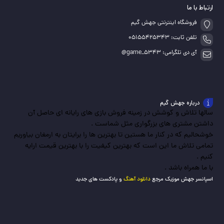
ارتباط با ما
فروشگاه اینترنتی جهش گیم
تلفن ثابت: 05155425343
آی دی تلگرامی: game_5343@
درباره جهش گیم
سالها تلاش و کوشش در زمینه فروش بازی های رایانه ای حاصل آن
داشتن مشتری های بزرگواری مثل شماست .
خوشحالیم که در کنار ما هستین تا بهترین ها را برایتان به ارمغان بیاوریم
تمامی تلاش ما این است که بهترین کیفیت را با بهترین قیمت ارایه
کنیم .
با ما همراه باشد .
اسپانسر جهش موزیک مرجع
دانلود آهنگ
و پادکست های جدید