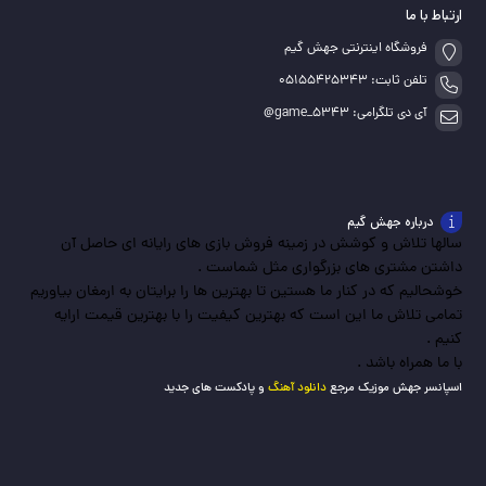
ارتباط با ما
فروشگاه اینترنتی جهش گیم
تلفن ثابت: 05155425343
آی دی تلگرامی: game_5343@
درباره جهش گیم
سالها تلاش و کوشش در زمینه فروش بازی های رایانه ای حاصل آن
داشتن مشتری های بزرگواری مثل شماست .
خوشحالیم که در کنار ما هستین تا بهترین ها را برایتان به ارمغان بیاوریم
تمامی تلاش ما این است که بهترین کیفیت را با بهترین قیمت ارایه
کنیم .
با ما همراه باشد .
اسپانسر جهش موزیک مرجع
دانلود آهنگ
و پادکست های جدید