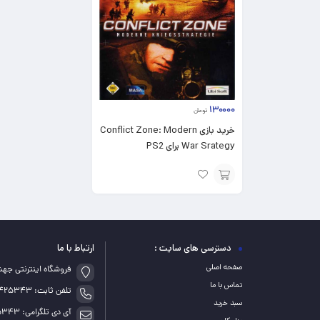
۱۳۰۰۰۰
تومان
خرید بازی Conflict Zone: Modern
War Srategy برای PS2
افزودن
به
سبد
دسترسی های سایت :
ارتباط با ما
صفحه اصلی
فروشگاه اینترنتی جه
تماس با ما
تلفن ثابت: 05155425343
سبد خرید
آی دی تلگرامی: game_5343@