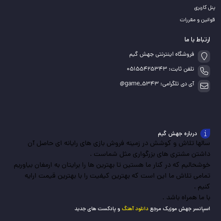
پنل کاربری
قوانین و مقررات
ارتباط با ما
فروشگاه اینترنتی جهش گیم
تلفن ثابت: 05155425343
آی دی تلگرامی: game_5343@
درباره جهش گیم
سالها تلاش و کوشش در زمینه فروش بازی های رایانه ای حاصل آن
داشتن مشتری های بزرگواری مثل شماست .
خوشحالیم که در کنار ما هستین تا بهترین ها را برایتان به ارمغان بیاوریم
تمامی تلاش ما این است که بهترین کیفیت را با بهترین قیمت ارایه
کنیم .
با ما همراه باشد .
اسپانسر جهش موزیک مرجع
دانلود آهنگ
و پادکست های جدید