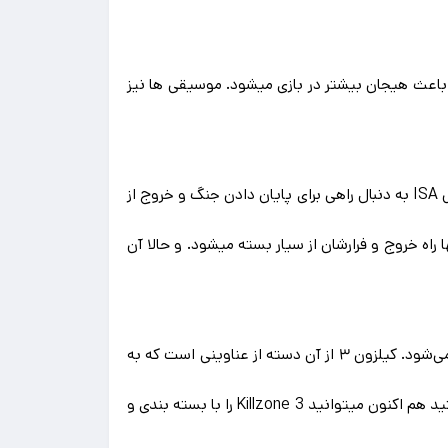
و بسیار با صحنه ها هماهنگ است و باعث هیجان بیشتر در بازی میشود. موسیقی ها نیز
داستان بازی Killzone 3 درست پس از حوادث نسخه پیشین اتفاق میافتد. زمانی که Visari توسط Rico کشته می شود و ارتش ISA به دنبال راهی برای پایان دادن جنگ و خروج از
اه خروج و فرارشان از سیار بسته میشود. و حالا آن
از آن طرف نیز سران هلگست برای تعیین جانشین Visari اختلاف به وجود آمده که باعث درگیری و دو دستگی بین دولتمردان می‌شود. کیلزون ۳ از آن دسته از عناوینی است که به
راحتی نمیتوان از کنار آن گذشت و ما این بازی را به شما پیشنهاد میکنیم. پس اگر از علاقمندان به سری بازی های کیلزون هستید هم اکنون میتوانید Killzone 3 را با بسته بندی و