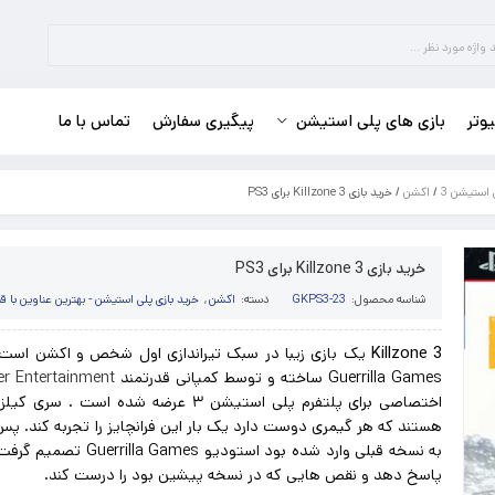
وتر
بازی های پلی استیشن
پیگیری سفارش
تماس با ما
 استیشن 3
/
اکشن
/ خرید بازی Killzone 3 برای PS3
خرید بازی Killzone 3 برای PS3
شناسه محصول:
GKPS3-23
دسته:
اکشن
,
خرید بازی پلی استیشن - بهترین عناوین با
Killzone 3
Guerrilla Games ساخته و توسط کمپانی قدرتمند
r Entertainment
اختصاصی برای پلتفرم پلی استیشن ۳ عرضه شده ا
هستند که هر گیمری دوست دارد یک بار این فرانچایز را تجربه کند. پس 
به نسخه قبلی وارد شده بود استو
پاسخ دهد و نقص هایی که در نسخه پیشین بود را درست کند.