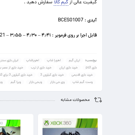
کیفیت عالی از
گیم کالا
سفارش دهید .
آیدی :
BCES01007
قابل اجرا بر روی فرمویر : CFW +4.21 – ۳٫۵۵
۴٫۳۰ – ۴٫۴۱
–
برچسب:
ارزان گیم
اهورا شاپ
اهوراشاپ
ایران بازی سنتر
بازی ps3
خرید بازی ارزان
خرید بازی از ترب
خرید بازی از عصر با
خرید بازی قدیمی
خرید بازی کیلزون 3
خرید بازی کیلزون 3 برای ps3
وست گیم شاپ
وی جی بازار
ویجی بازار
ویزا گیم
وی
محصولات مشابه