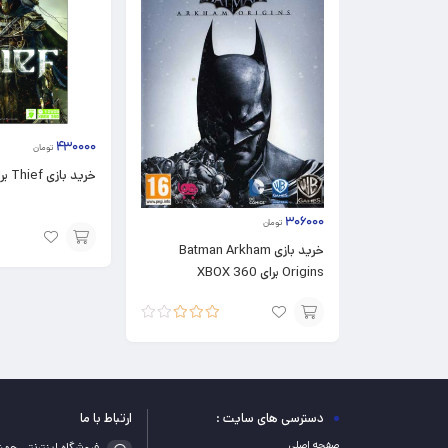
۴۳۰۰۰۰
تومان
خرید بازی Thief برای XBOX 360
۳۰۶۰۰۰
تومان
خرید بازی Batman Arkham
افزودن
Origins برای XBOX 360
به
سبد
نمره
افزودن
3.00
از
5
به
سبد
دسترسی های سایت :
ارتباط با ما
صفحه اصلی