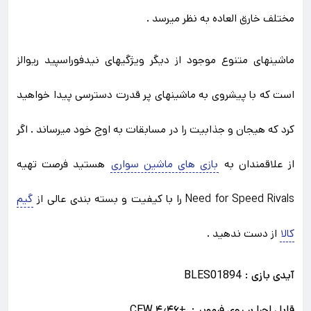
مختلف خارق العاده به نظر میرسد .
ماشینهای متنوع موجود از دیگر ویژگیهای نیدفوراسپید ریوالز
است که با پیشروی به ماشینهای پر قدرت دسترسی پیدا خواهید
کرد که هیجان و جذابیت را در مسابقات به اوج خود میرساند . اگر
از علاقمندان به
بازی های ماشین سواری
هستید فرصت تهیه
Need for Speed Rivals را با کیفیت و بسته بندی عالی از
گیم
کالا
از دست ندهید .
آیدی بازی : BLES01894
قابل اجرا بر روی فرمویر :
+۴٫۴۶
CFW