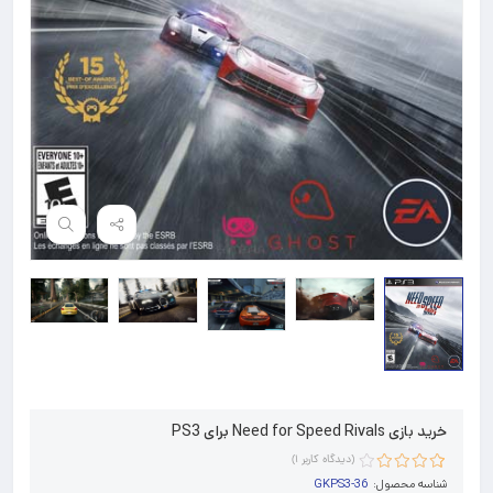
خرید بازی Need for Speed Rivals برای PS3
(دیدگاه کاربر
1
)
1
امتیاز
4.00
شناسه محصول:
GKPS3-36