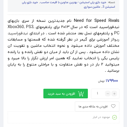
از 5 امتیاز
دسته:
خرید بازی پلی استیشن - بهترین عناوین با قیمت مناسب
,
خرید بازی پلی
مشتری
استیشن 3
,
ماشین سواری
Need for Speed Rivals
نام جدیدترین نسخه از سری بازیهای
نیدفوراسپید است که در سال ۲۰۱۳ برای پلتفرمهای Xbox360, PS3,
PC و پلتفرمهای نسل بعد منتشر شده است . در ابتدای
نیدفوراسپید
ریوالز
آموزشی برای گیمر در نظر گرفته شده که قسمتها و مسابقات
مختلف آموزش داده میشود و نحوه انتخاب ماشین و تقویت آن
نشان داده میشود . پس از آن باید از میان دو نقش راننده و یا راننده
پلیس یکی را انتخاب نمایید که همین امر ارزش تکرار را بالا میبرد و
میتوانید ۲ بار در دو نقش متفاوت و با مراحلی متنوع را به پایان
برسانید .
۱۷۹۹۰۰
تومان
افزودن به سبد خرید
افزودن به علاقه مندی ها
موجود در انبار