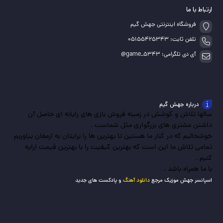
ارتباط با ما
فروشگاه اینترنتی جهش گیم
تلفن ثابت: 05155425343
آی دی تلگرامی: game_5343@
درباره جهش گیم
سالها تلاش و کوشش در زمینه فروش بازی های رایانه ای حاصل آن
داشتن مشتری های بزرگواری مثل شماست .
خوشحالیم که در کنار ما هستین تا بهترین ها را برایتان به ارمغان بیاوریم
تمامی تلاش ما این است که بهترین کیفیت را با بهترین قیمت ارایه
کنیم .
با ما همراه باشد .
اسپانسر جهش موزیک مرجع
دانلود آهنگ
و پادکست های جدید