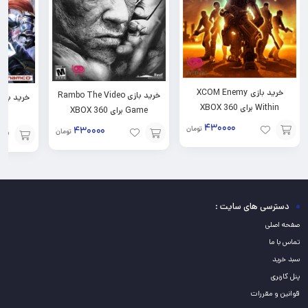
خرید بازی XCOM Enemy
خرید بازی Rambo The Video
Within برای XBOX 360
Game برای XBOX 360
۴۳۰۰۰۰
تومان
۴۳۰۰۰۰
تومان
افزودن
افزودن
افزودن
به
به
به
سبد
سبد
سبد
دسترسی های سایت :
صفحه اصلی
تماس با ما
سبد خرید
پنل کاربری
قوانین و مقررات