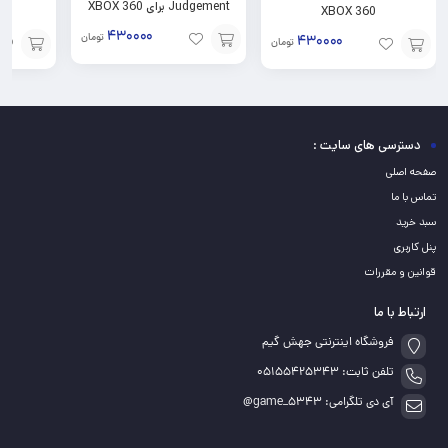
Judgement برای XBOX 360
برای 
XBOX 360
۴۳۰۰۰۰
تومان
۴۳۰۰۰۰
تومان
افزودن
افزودن
افزودن
به
به
به
سبد
سبد
سبد
دسترسی های سایت :
صفحه اصلی
تماس با ما
سبد خرید
پنل کاربری
قوانین و مقررات
ارتباط با ما
فروشگاه اینترنتی جهش گیم
تلفن ثابت: 05155425343
آی دی تلگرامی: game_5343@