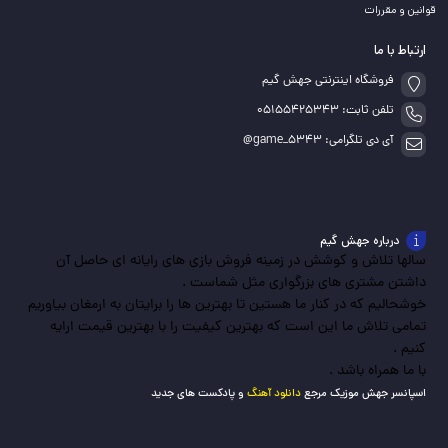
قوانین و مقررات
ارتباط با ما
فروشگاه اینترنتی جهش گیم
تلفن ثابت: 05155425343
آی دی تلگرامی: game_5343@
درباره جهش گیم
سالها تلاش و کوشش در زمینه فروش بازی های رایانه ای حاصل آن
داشتن مشتری های بزرگواری مثل شماست .
خوشحالیم که در کنار ما هستین تا بهترین ها را برایتان به ارمغان بیاوریم
تمامی تلاش ما این است که بهترین کیفیت را با بهترین قیمت ارایه
کنیم .
با ما همراه باشد .
اسپانسر جهش موزیک مرجع
دانلود آهنگ
و پادکست های جدید