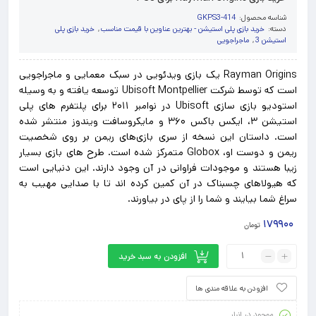
شناسه محصول:
GKPS3-414
دسته:
خرید بازی پلی استیشن - بهترین عناوین با قیمت مناسب
,
خرید بازی پلی
استیشن 3
,
ماجراجویی
Rayman Origins یک بازی ویدئویی در سبک معمایی و ماجراجویی
است که توسط شرکت Ubisoft Montpellier توسعه یافته و به وسیله
استودیو بازی سازی Ubisoft در نوامبر ۲۰۱۱ برای پلتفرم های پلی
استیشن ۳، ایکس باکس ۳۶۰ و مایکروسافت ویندوز منتشر شده
است. داستان این نسخه از سری بازی‌های ریمن بر روی شخصیت
ریمن و دوست او، Globox متمرکز شده است. طرح های بازی بسیار
زیبا هستند و موجودات فراوانی در آن وجود دارند. این دنیایی است
که هیولاهای چسبناک در آن کمین کرده اند تا با صدایی مهیب به
سراغ شما بیایند و شما را از پای در بیاورند.
۱۷۹۹۰۰
تومان
افزودن به سبد خرید
افزودن به علاقه مندی ها
موجود در انبار