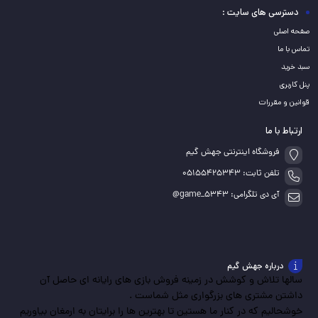
سبد
سبد
سبد
دسترسی های سایت :
صفحه اصلی
تماس با ما
سبد خرید
پنل کاربری
قوانین و مقررات
ارتباط با ما
فروشگاه اینترنتی جهش گیم
تلفن ثابت: 05155425343
آی دی تلگرامی: game_5343@
درباره جهش گیم
سالها تلاش و کوشش در زمینه فروش بازی های رایانه ای حاصل آن
داشتن مشتری های بزرگواری مثل شماست .
خوشحالیم که در کنار ما هستین تا بهترین ها را برایتان به ارمغان بیاوریم