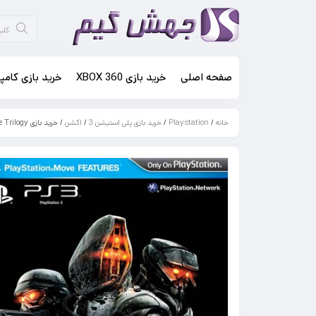
صفحه اصلی
خرید بازی XBOX 360
خرید بازی کامپی
خانه
/
Playstation
/
خرید بازی پلی استیشن 3
/
اکشن
/ خرید بازی Killzone Trilogy – کیلزون برای PS3 کپی خور