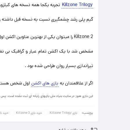
Killzone Trilogy
گیم پلی رشد چشمگیری نسبت به نسخه قبل داشته و مح
مشخص شد با یک اکشن تمام عیار و گرافیک بی نظی
تیراندازی بسیار روان طراحی شده بود .
اگر از علاقمندان به
بازی های اکشن
اول شخص هستید فرصت تهیه illzone Trilogy
این بازی هنوز در سایت بنیاد ملی بازیهای رایانه ای ثبت نشده است. پس
برچسب:
بازی Killzone Trilogy
خرید بازی Killzone 3
خرید بازی  Trilogy
محصولات مشابه