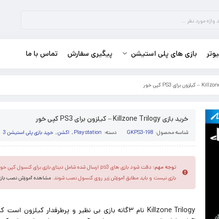
وتر
بازی های پلی استیشن
پیگیری سفارش
تماس با ما
خرید بازی Killzone Trilogy – کیلزون برای PS3 کپی خور
شناسه محصول:
GKPS3-198
دسته:
Playstation
,
اکشن
,
خرید بازی پلی استیشن 3
توجه مهم:
دقت شود بازی های ps3 ارسال شده شامل دیتای بازی برای کنسو
بازی نیست و باید مطابق آموزش زیر روی کنسول نصب شوند.
مشاهده آموزش نصب بازی S3
Killzone Trilogy
نام ۳گانه بازی بی نظیر و پرطرفدار کیلزون است 