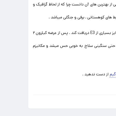
 را با تمام DLCها برای شما به ارمغان می آورد . Killzone 3 را میتوان یکی از بهترین های آن دانست چرا که از لحاظ گرافیک و
 های کوهستانی , برفی و جنگلی میباشد .
Killzone 2 را میتوان یکی از بهترین عناوین اکشن اول شخص دانست که قبل از عرضه سر و صدای زیادی برپا کرد و توانست جوایز بسیاری از E3 دریافت کند . پس از عرضه کیلزون ۲
ت حتی سنگینی سلاح به خوبی حس میشد و مکانیزم
یم
از دست ندهید .