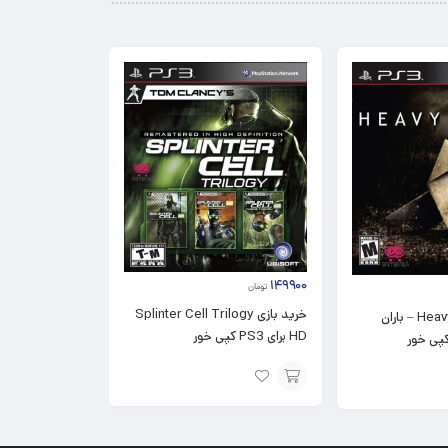
۱۴۹۹۰۰
تومان
خرید بازی Splinter Cell Trilogy
خرید بازی Heavy Rain – باران
HD برای PS3 کپی خور
افزودن
به