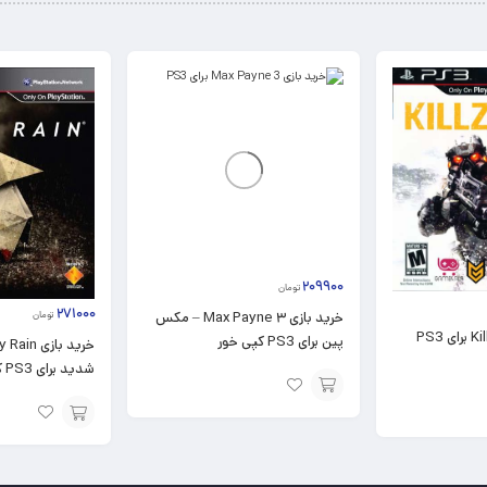
۲۰۹۹۰۰
تومان
۲۷۱۰۰۰
خرید بازی ۳ Max Payne – مکس
تومان
پین برای PS3 کپی خور
شدید برای PS3 کپی خور
افزودن
افزودن
به
به
سبد