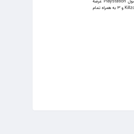
اکشن اول شخص محسوب میشود که به صورت انحصاری برای کنسول Playstation عرضه
Kill
2 و ۳ به همراه تمام